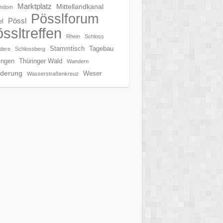
Marktplatz
Mittellandkanal
endom
Pösslforum
Pössl
l
ssltreffen
Rhein
Schloss
Stammtisch
Tagebau
dere
Schlossberg
ingen
Thüringer Wald
Wandern
derung
Weser
Wasserstraßenkreuz