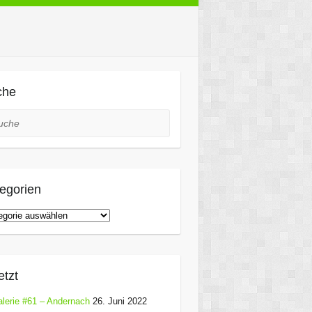
che
he
egorien
gorien
etzt
lerie #61 – Andernach
26. Juni 2022