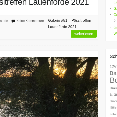
sltreffen Lauenförde 2021
Ga
Ga
Ga
Galerie #51 – Pössltreffen
alerie
Keine Kommentare
2.
Lauenförde 2021
Ga
weiterlesen
We
Sch
12V
Ba
Bo
Brau
Elb
Gropi
Höhr
Koble