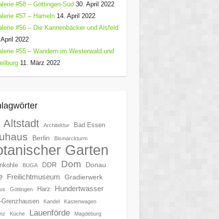
lerie #58 – Göttingen-Süd
30. April 2022
lerie #57 – Hameln
14. April 2022
lerie #56 – Die Kannenbäcker und Alsfeld
 April 2022
lerie #55 – Wandern im Westerwald und
ilburg
11. März 2022
lagwörter
Altstadt
Bad Essen
Architektur
uhaus
Berlin
Bismarckturm
tanischer Garten
Dom
DDR
Donau
nkohle
BUGA
e
Freilichtmuseum
Gradierwerk
Hundertwasser
Harz
us
Göttingen
-Grenzhausen
Kandel
Kastenwagen
Lauenförde
nz
Küche
Magdeburg