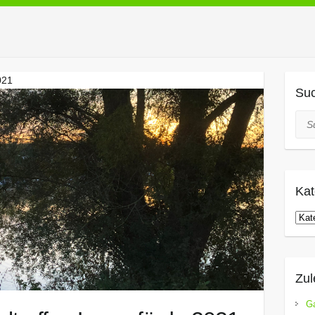
021
Su
Suc
Kat
Kate
Zul
Ga