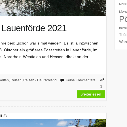
Mari
Mose
Pö
n Lauenförde 2021
Belve
Thür
Wan
eiben: „schön war’s mal wieder“. Es ist ja inzwischen
3. Oktober ein größeres Pössltreffen in Lauenförde, im
, Nordrhein-Westfalen und Hessen, direkt an der
#5
keiten
,
Reisen
,
Reisen - Deutschland
Keine Kommentare
1
weiterlesen
l 2)